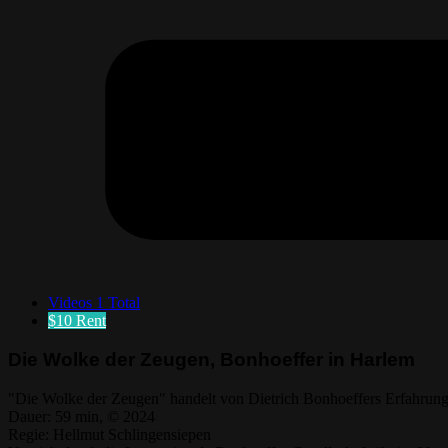
Videos
1 Total
$10
Rent
Die Wolke der Zeugen, Bonhoeffer in Harlem
"Die Wolke der Zeugen" handelt von Dietrich Bonhoeffers Erfahrunge
Dauer: 59 min, © 2024
Regie: Hellmut Schlingensiepen