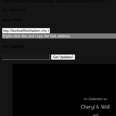
Vertrieb durch die Internationale Bonhoeffer-Gesellschaft (ibg) e.V.
59+ mins total
Share This
Right-click this and copy the link address.
Get Updates